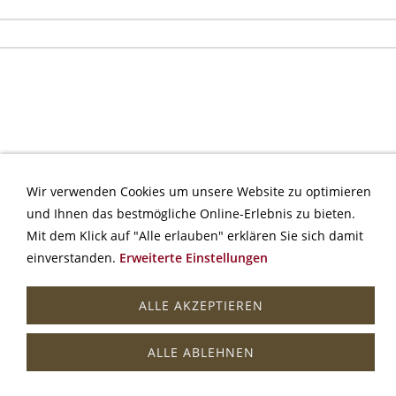
Wir verwenden Cookies um unsere Website zu optimieren
und Ihnen das bestmögliche Online-Erlebnis zu bieten.
Mit dem Klick auf "Alle erlauben" erklären Sie sich damit
KONTAKT
IMPRESSUM
DATENSCHUTZERKLÄRUNG
einverstanden.
Erweiterte Einstellungen
____________________________________________________________________
ALLE AKZEPTIEREN
© Birnauer Kantorei e.V.
"Geistliche Musik Birnau"
ALLE ABLEHNEN
Gegründet 1966